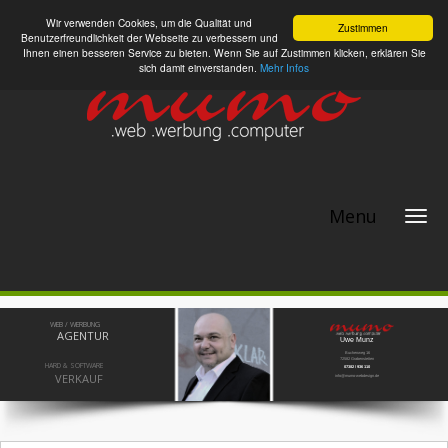
Wir verwenden Cookies, um die Qualität und
Zustimmen
Benutzerfreundlichkeit der Webseite zu verbessern und
Ihnen einen besseren Service zu bieten. Wenn Sie auf Zustimmen klicken, erklären Sie
sich damit einverstanden.
Mehr Infos
Menu
WEB / WERBUNG
AGENTUR
Uwe Munz
Buchenweg 16
72582 Grabenstetten
HARD & SOFTWARE
07382 / 936 110
VERKAUF
info@mumo-webdesign.de