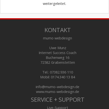
weitergeleitet.
KONTAKT
mumo webdesign
Uwe Munz
Internet Success Coach
Buchenweg 16
72582 Grabenstetten
Tel.: 07382.936 110
Mobil: 0174.340 13 84
info@mumo-webdesign.de
www.mumo-webdesign.de
SERVICE + SUPPORT
Live-Support