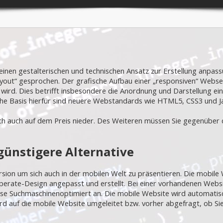
inen gestalterischen und technischen Ansatz zur Erstellung anpass
ayout“ gesprochen. Der grafische Aufbau einer „responsiven“ Webs
 wird. Dies betrifft insbesondere die Anordnung und Darstellung ein
he Basis hierfür sind neuere Webstandards wie HTML5, CSS3 und Ja
 sich auch auf dem Preis nieder. Des Weiteren müssen Sie gegenüb
 günstigere Alternative
rsion um sich auch in der mobilen Welt zu präsentieren. Die mobile
perate-Design angepasst und erstellt. Bei einer vorhandenen Web
ese Suchmaschinenoptimiert an. Die mobile Website wird automati
d auf die mobile Website umgeleitet bzw. vorher abgefragt, ob Sie