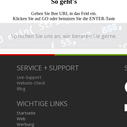
Sprechen Sie uns an, wir beraten Sie gerne.
SERVICE + SUPPORT
Live-Support
Website-Check
Blog
WICHTIGE LINKS
Startseite
Web
Werbung